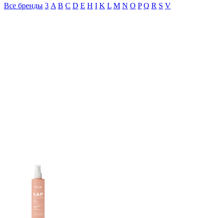
Все бренды
3
A
B
C
D
E
H
I
K
L
M
N
O
P
Q
R
S
V