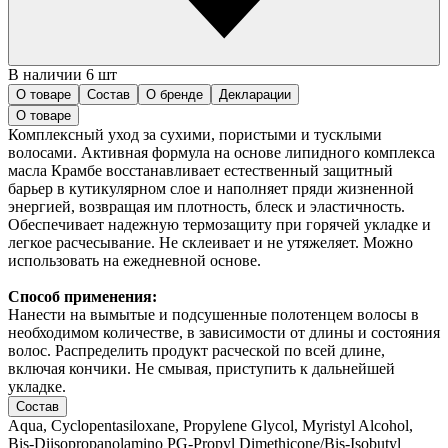
В наличии 6 шт
О товаре
Состав
О бренде
Декларации
О товаре
Комплексный уход за сухими, пористыми и тусклыми
волосами. Активная формула на основе липидного комплекса
масла Крамбе восстанавливает естественный защитный
барьер в кутикулярном слое и наполняет пряди жизненной
энергией, возвращая им плотность, блеск и эластичность.
Обеспечивает надежную термозащиту при горячей укладке и
легкое расчесывание. Не склеивает и не утяжеляет. Можно
использовать на ежедневной основе.
Способ применения:
Нанести на вымытые и подсушенные полотенцем волосы в
необходимом количестве, в зависимости от длины и состояния
волос. Распределить продукт расческой по всей длине,
включая кончики. Не смывая, приступить к дальнейшей
укладке.
Состав
Aqua, Cyclopentasiloxane, Propylene Glycol, Myristyl Alcohol,
Bis-Diisopropanolamino PG-Propyl Dimethicone/Bis-Isobutyl