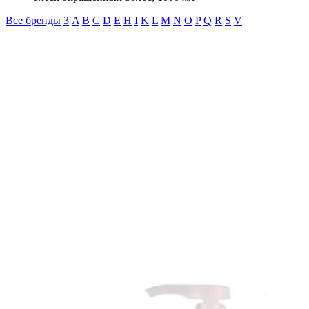
Все бренды
3
A
B
C
D
E
H
I
K
L
M
N
O
P
Q
R
S
V