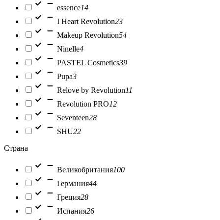
essence
14
I Heart Revolution
23
Makeup Revolution
54
Ninelle
4
PASTEL Cosmetics
39
Pupa
3
Relove by Revolution
11
Revolution PRO
12
Seventeen
28
SHU
22
Страна
Великобритания
100
Германия
44
Греция
28
Испания
26