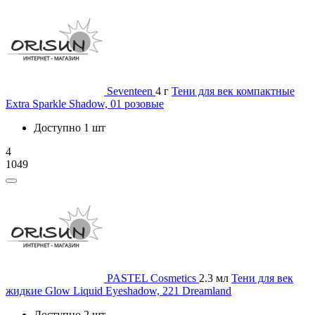
Seventeen
4 г
Тени для век компактные
Extra Sparkle Shadow, 01 розовые
Доступно 1 шт
4
1049
PASTEL Cosmetics
2.3 мл
Тени для век
жидкие Glow Liquid Eyeshadow, 221 Dreamland
Доступно 2 шт