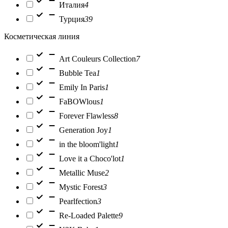
Италия
4
Турция
39
Косметическая линия
Art Couleurs Collection
7
Bubble Tea
1
Emily In Paris
1
FaBOWlous
1
Forever Flawless
8
Generation Joy
1
in the bloom'light
1
Love it a Choco'lot
1
Metallic Muse
2
Mystic Forest
3
Pearlfection
3
Re-Loaded Palette
9