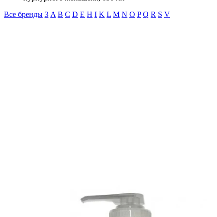
Все бренды
3
A
B
C
D
E
H
I
K
L
M
N
O
P
Q
R
S
V