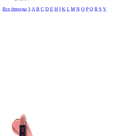
Все бренды
3
A
B
C
D
E
H
I
K
L
M
N
O
P
Q
R
S
V