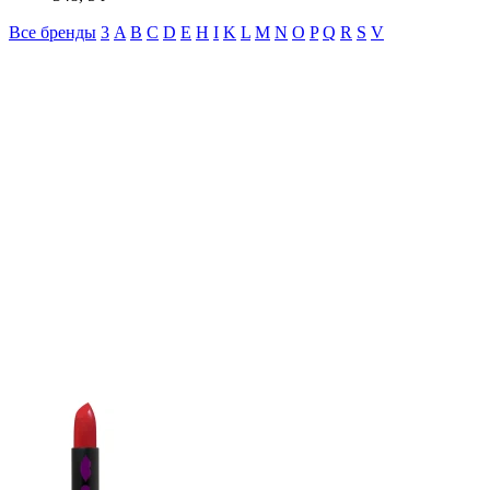
Все бренды
3
A
B
C
D
E
H
I
K
L
M
N
O
P
Q
R
S
V