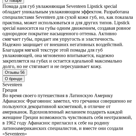
О товаре
Помада для губ увлажняющая Seventeen Lipstick special
обладает уникальным увлажняющим эффектом. Разработана
специалистами Seventeen для сухой кожи губ, но, как показала
практика, может использоваться и для других типов. Lipstick
special наносится на губы одним движением, создавая ровное
однородное покрытие насыщенного оттенка. Активно
смягчает губы, придает им упругость и эластичность.
Надежно защищает от внешних негативных воздействий.
Благодаря мягкой текстуре этой помады для губ
увлажняющей, она мгновенно впитывается, надежно
закрепляется на губах и остается идеальной максимально
долго, но не стягивает и не пересушивает кожу.
Отзывы
56
О бренде
Seventeen
Греция
Во время своего путешествия в Латинскую Америку
Афанасиос Фрагояннис заметил, что гречанки совершенно не
пользуются декоративной косметикой, в отличие от
американок. Вдохновленный желанием подарить каждой
женщине Греции возможность чувствовать себя неотразимой,
в 1962 году Афанасиос пригласил к себе на родину
латиноамериканских специалистов, и вместе они создали
«Seventeen»