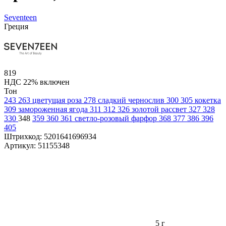
Seventeen
Греция
819
НДС 22% включен
Тон
243
263 цветущая роза
278 сладкий чернослив
300
305 кокетка
309 замороженная ягода
311
312
326 золотой рассвет
327
328
330
348
359
360
361 светло-розовый фарфор
368
377
386
396
405
Штрихкод:
5201641696934
Артикул:
51155348
5 г