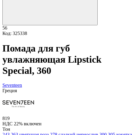
56
Код: 325338
Помада для губ
увлажняющая Lipstick
Special, 360
Seventeen
Греция
819
НДС 22% включен
Тон
243
263 цветущая роза
278 сладкий чернослив
300
305 кокетка