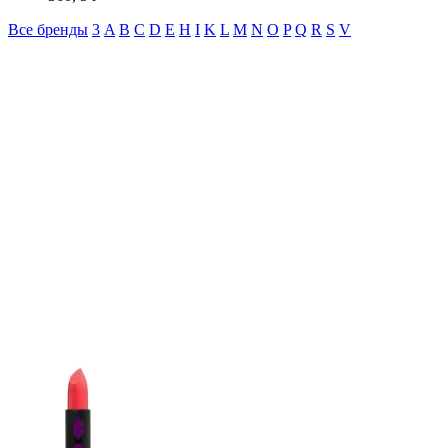
Все бренды
3
A
B
C
D
E
H
I
K
L
M
N
O
P
Q
R
S
V