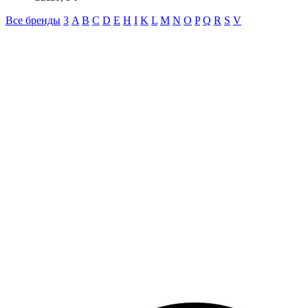
Все бренды
3
A
B
C
D
E
H
I
K
L
M
N
O
P
Q
R
S
V