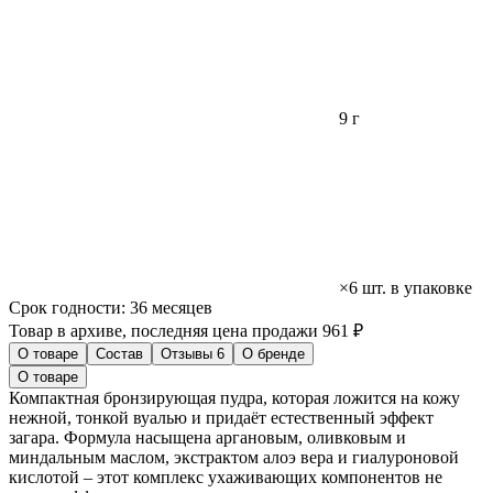
9 г
×6 шт. в упаковке
Срок годности:
36 месяцев
Товар в архиве, последняя цена продажи 961 ₽
О товаре
Состав
Отзывы
6
О бренде
О товаре
Компактная бронзирующая пудра, которая ложится на кожу
нежной, тонкой вуалью и придаёт естественный эффект
загара. Формула насыщена аргановым, оливковым и
миндальным маслом, экстрактом алоэ вера и гиалуроновой
кислотой – этот комплекс ухаживающих компонентов не