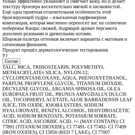
только эффективно увлажняет и смягчает кожу, но и делает
текстуру бронзера восхитительно мягкой и шелковистой.
Ещё одна приятная отличительная особенность этой
бронзирующей пудры – изысканная парфюмерная
композиция, которая мысленно переносит вас на солнечное
побережье Кипра: свежий, бодрящий аромат бергамота
дополнен розовыми и древесными нотами.
Широкая палитра оттенков включает варианты с матовым и
сатиновым финишем.
Продукт прошёл дерматологические тестирования.
9 г
Состав
TALC, MICA, TRIISOSTEARIN, POLYMETHYL
METHACRYLATEv SILICA, NYLON-12,
CYCLOPENTASILOXANE, AQUA, PHENOXYETHANOL,
PARFUM, PROPYLENE GLYCOL, TITANIUM DIOXIDE,
DECYLENE GLYCOL, ARGANIA SPINOSA OIL, OLEA
EUROPAEA FRUIT OIL, PRUNUS AMYGDALUS DULCIS
OIL, TOCOPHERYL ACETATE, ALOE BARBADENSIS LEAF
JUICE, TIN OXIDE, JOJOBA ESTERS, SODIUM
HYALURONATE, BENZYL ALCOHOL, DEHYDROACETIC
ACID, SODIUM BENZOATE, POTASSIUM SORBATE,
CITRIC ACID, ASCORBIC ACID. +/- (MAY CONTAIN): CI
77891 (TITANIUM DIOXIDE), CI 77491- CI 77492- CI 77499
(IRON OXIDES), CI 15850 (RED 7 LAKE), CI 77007