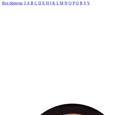
Все бренды
3
A
B
C
D
E
H
I
K
L
M
N
O
P
Q
R
S
V