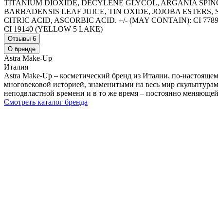
TITANIUM DIOXIDE, DECYLENE GLYCOL, ARGANIA SPIN
BARBADENSIS LEAF JUICE, TIN OXIDE, JOJOBA ESTER
CITRIC ACID, ASCORBIC ACID. +/- (MAY CONTAIN): CI 77891
CI 19140 (YELLOW 5 LAKE)
Отзывы
6
О бренде
Astra Make-Up
Италия
Astra Make-Up – косметический бренд из Италии, по-настояще
многовековой историей, знаменитыми на весь мир скульптурами
неподвластной времени и в то же время – постоянно меняющей
Смотреть каталог бренда