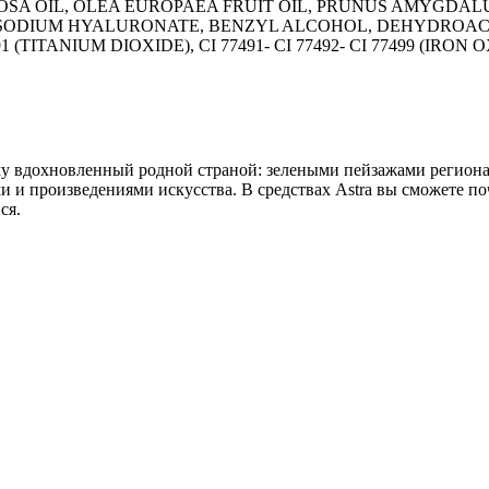
OSA OIL, OLEA EUROPAEA FRUIT OIL, PRUNUS AMYGDALU
S, SODIUM HYALURONATE, BENZYL ALCOHOL, DEHYDROAC
 (TITANIUM DIOXIDE), CI 77491- CI 77492- CI 77499 (IRON 
му вдохновленный родной страной: зелеными пейзажами региона 
 и произведениями искусства. В средствах Astra вы сможете по
ся.