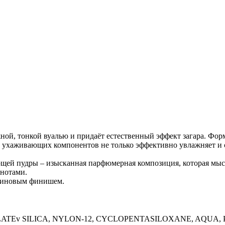
жной, тонкой вуалью и придаёт естественный эффект загара. Ф
с ухаживающих компонентов не только эффективно увлажняет и с
щей пудры – изысканная парфюмерная композиция, которая мысл
нотами.
атиновым финишем.
LATEv SILICA, NYLON-12, CYCLOPENTASILOXANE, AQUA