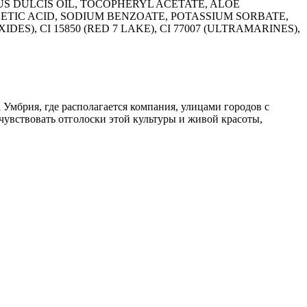
S DULCIS OIL, TOCOPHERYL ACETATE, ALOE
ETIC ACID, SODIUM BENZOATE, POTASSIUM SORBATE,
OXIDES), CI 15850 (RED 7 LAKE), CI 77007 (ULTRAMARINES),
Умбрия, где располагается компания, улицами городов с
чувствовать отголоски этой культуры и живой красоты,