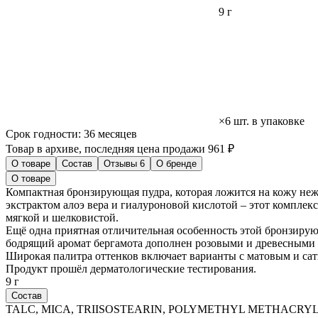
9 г
×6 шт. в упаковке
Срок годности:
36 месяцев
Товар в архиве, последняя цена продажи 961 ₽
О товаре
Состав
Отзывы
6
О бренде
О товаре
Компактная бронзирующая пудра, которая ложится на кожу не
экстрактом алоэ вера и гиалуроновой кислотой – этот комплек
мягкой и шелковистой.
Ещё одна приятная отличительная особенность этой бронзирую
бодрящий аромат бергамота дополнен розовыми и древесными 
Широкая палитра оттенков включает варианты с матовым и с
Продукт прошёл дерматологические тестирования.
9 г
Состав
TALC, MICA, TRIISOSTEARIN, POLYMETHYL METHACRY