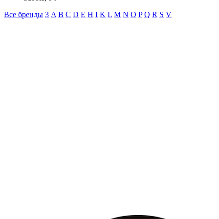
Все бренды
3
A
B
C
D
E
H
I
K
L
M
N
O
P
Q
R
S
V