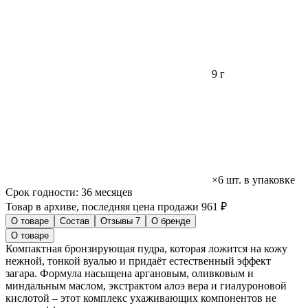
9 г
×6 шт. в упаковке
Срок годности:
36 месяцев
Товар в архиве, последняя цена продажи 961 ₽
О товаре
Состав
Отзывы
7
О бренде
О товаре
Компактная бронзирующая пудра, которая ложится на кожу
нежной, тонкой вуалью и придаёт естественный эффект
загара. Формула насыщена аргановым, оливковым и
миндальным маслом, экстрактом алоэ вера и гиалуроновой
кислотой – этот комплекс ухаживающих компонентов не