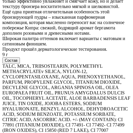
только эффективно увлажняет и смягчает кожу, но и делает
текстуру бронзера восхитительно мягкой и шелковистой.
Ещё одна приятная отличительная особенность этой
бронзирующей пудры – изысканная парфюмерная
композиция, которая мысленно переносит вас на солнечное
побережье Кипра: свежий, бодрящий аромат бергамота
дополнен розовыми и древесными нотами.
Широкая палитра оттенков включает варианты с матовым и
сатиновым финишем.
Продукт прошёл дерматологические тестирования.
9 г
Состав
TALC, MICA, TRIISOSTEARIN, POLYMETHYL
METHACRYLATEv SILICA, NYLON-12,
CYCLOPENTASILOXANE, AQUA, PHENOXYETHANOL,
PARFUM, PROPYLENE GLYCOL, TITANIUM DIOXIDE,
DECYLENE GLYCOL, ARGANIA SPINOSA OIL, OLEA
EUROPAEA FRUIT OIL, PRUNUS AMYGDALUS DULCIS
OIL, TOCOPHERYL ACETATE, ALOE BARBADENSIS LEAF
JUICE, TIN OXIDE, JOJOBA ESTERS, SODIUM
HYALURONATE, BENZYL ALCOHOL, DEHYDROACETIC
ACID, SODIUM BENZOATE, POTASSIUM SORBATE,
CITRIC ACID, ASCORBIC ACID. +/- (MAY CONTAIN): CI
77891 (TITANIUM DIOXIDE), CI 77491- CI 77492- CI 77499
(IRON OXIDES), CI 15850 (RED 7 LAKE), CI 77007