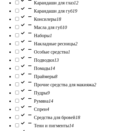
Карандаши для глаз
12
Карандаши для губ
19
Консилеры
18
Масла для губ
10
Наборы
1
Накладные ресницы
2
Особые средства
1
Подводки
13
Помады
14
Праймеры
8
Прочие средства для макияжа
2
Пудры
9
Румяна
14
Спреи
4
Средства для бровей
18
Тени и пигменты
14