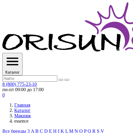
Каталог
8 (800) 775-23-10
пн-пт 09:00 до 17:00
0
Главная
Каталог
Макияж
essence
Все бренды
3
A
B
C
D
E
H
I
K
L
M
N
O
P
Q
R
S
V