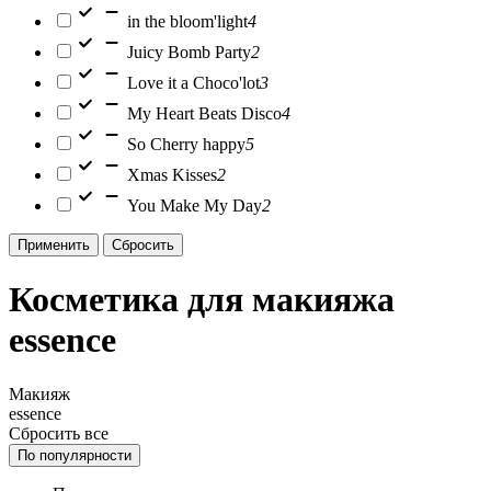
in the bloom'light
4
Juicy Bomb Party
2
Love it a Choco'lot
3
My Heart Beats Disco
4
So Cherry happy
5
Xmas Kisses
2
You Make My Day
2
Применить
Сбросить
Косметика для макияжа
essence
Макияж
essence
Сбросить все
По популярности