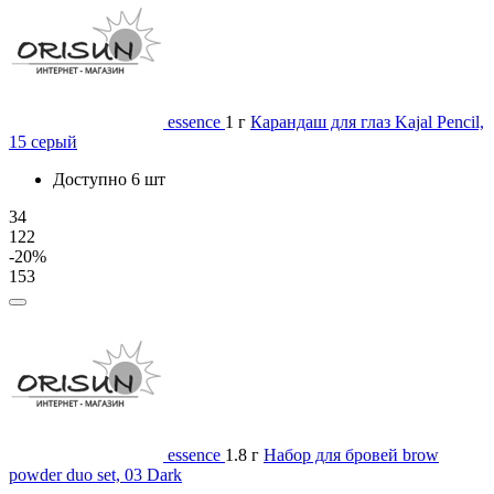
essence
1 г
Карандаш для глаз Kajal Pencil,
15 серый
Доступно 6 шт
34
122
-20%
153
essence
1.8 г
Набор для бровей brow
powder duo set, 03 Dark