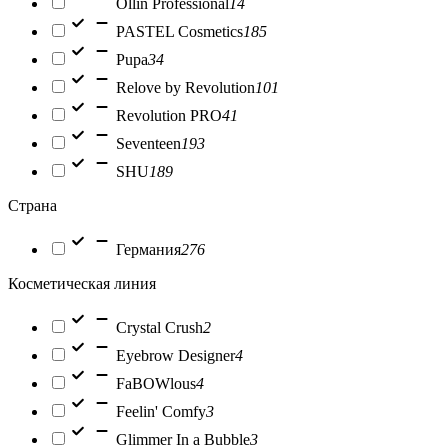
Ollin Professional
14
PASTEL Cosmetics
185
Pupa
34
Relove by Revolution
101
Revolution PRO
41
Seventeen
193
SHU
189
Страна
Германия
276
Косметическая линия
Crystal Crush
2
Eyebrow Designer
4
FaBOWlous
4
Feelin' Comfy
3
Glimmer In a Bubble
3