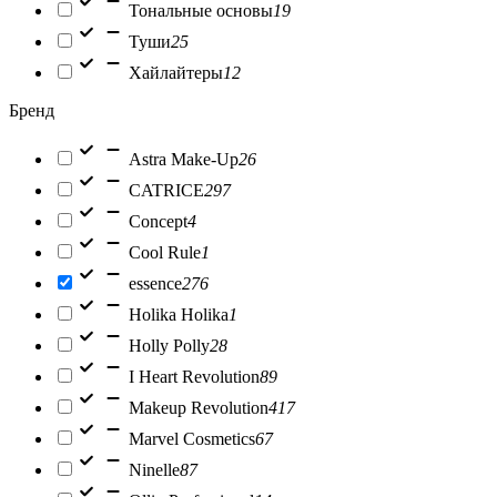
Тональные основы
19
Туши
25
Хайлайтеры
12
Бренд
Astra Make-Up
26
CATRICE
297
Concept
4
Cool Rule
1
essence
276
Holika Holika
1
Holly Polly
28
I Heart Revolution
89
Makeup Revolution
417
Marvel Cosmetics
67
Ninelle
87