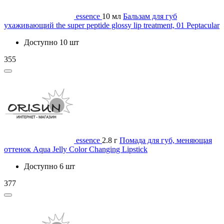
essence
10 мл
Бальзам для губ
ухаживающий the super peptide glossy lip treatment, 01 Peptacular
Доступно 10 шт
355
essence
2.8 г
Помада для губ, меняющая
оттенок Aqua Jelly Color Changing Lipstick
Доступно 6 шт
377