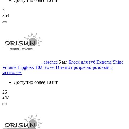
Доступно более 10 шт
4
363
essence
5 мл
Блеск для губ Extreme Shine
Volume Lipgloss, 102 Sweet Dreams прозрачно-розовый с
ментолом
Доступно более 10 шт
26
247