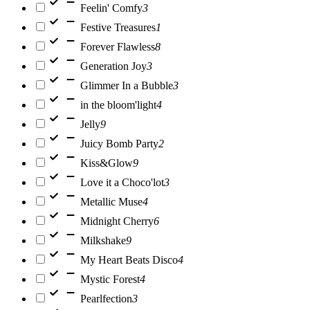
Feelin' Comfy
3
Festive Treasures
1
Forever Flawless
8
Generation Joy
3
Glimmer In a Bubble
3
in the bloom'light
4
Jelly
9
Juicy Bomb Party
2
Kiss&Glow
9
Love it a Choco'lot
3
Metallic Muse
4
Midnight Cherry
6
Milkshake
9
My Heart Beats Disco
4
Mystic Forest
4
Pearlfection
3