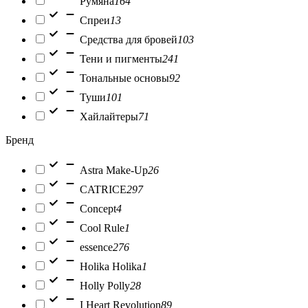
Румяна
164
Спреи
13
Средства для бровей
103
Тени и пигменты
241
Тональные основы
92
Туши
101
Хайлайтеры
71
Бренд
Astra Make-Up
26
CATRICE
297
Concept
4
Cool Rule
1
essence
276
Holika Holika
1
Holly Polly
28
I Heart Revolution
89