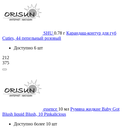
SHU
0.78 г
Карандаш-контур для губ
Cuties, 44 пепельный розовый
Доступно 6 шт
212
375
essence
10 мл
Румяна жидкие Baby Got
Blush liquid Blush, 10 Pinkalicious
Доступно более 10 шт