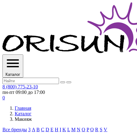
Каталог
8 (800) 775-23-10
пн-пт 09:00 до 17:00
0
Главная
Каталог
Макияж
Все бренды
3
A
B
C
D
E
H
I
K
L
M
N
O
P
Q
R
S
V