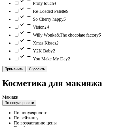
Profy touch
4
Re-Loaded Palette
9
So Cherry happy
5
Vision
14
Willy Wonka&The chocolate factory
5
Xmas Kisses
2
Y2K Baby
2
You Make My Day
2
Применить
Сбросить
Косметика для макияжа
Макияж
По популярности
По популярности
По рейтингу
По возрастанию цены