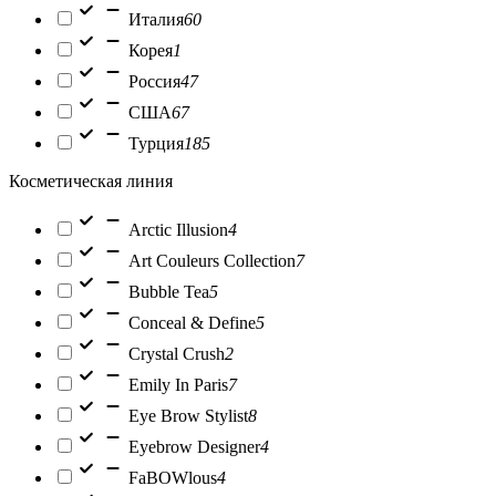
Италия
60
Корея
1
Россия
47
США
67
Турция
185
Косметическая линия
Arctic Illusion
4
Art Couleurs Collection
7
Bubble Tea
5
Conceal & Define
5
Crystal Crush
2
Emily In Paris
7
Eye Brow Stylist
8
Eyebrow Designer
4
FaBOWlous
4