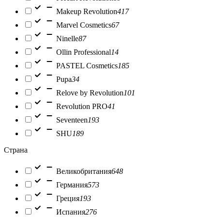
Makeup Revolution
417
Marvel Cosmetics
67
Ninelle
87
Ollin Professional
14
PASTEL Cosmetics
185
Pupa
34
Relove by Revolution
101
Revolution PRO
41
Seventeen
193
SHU
189
Страна
Великобритания
648
Германия
573
Греция
193
Испания
276