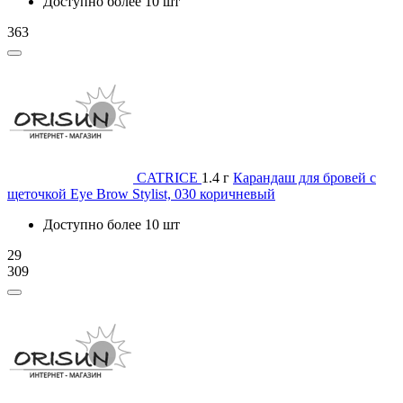
Доступно более 10 шт
363
CATRICE
1.4 г
Карандаш для бровей с
щеточкой Eye Brow Stylist, 030 коричневый
Доступно более 10 шт
29
309