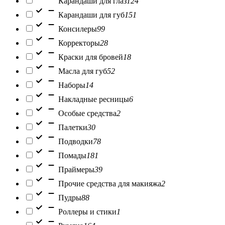
Карандаши для глаз
124
Карандаши для губ
151
Консилеры
99
Корректоры
28
Краски для бровей
18
Масла для губ
52
Наборы
14
Накладные ресницы
6
Особые средства
2
Палетки
30
Подводки
78
Помады
181
Праймеры
39
Прочие средства для макияжа
2
Пудры
88
Роллеры и стики
1