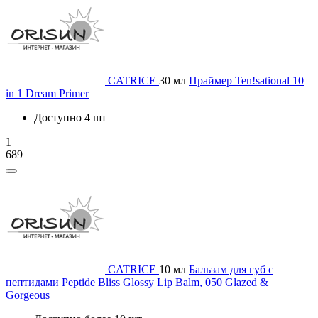
CATRICE
30 мл
Праймер Ten!sational 10
in 1 Dream Primer
Доступно 4 шт
1
689
CATRICE
10 мл
Бальзам для губ с
пептидами Peptide Bliss Glossy Lip Balm, 050 Glazed &
Gorgeous