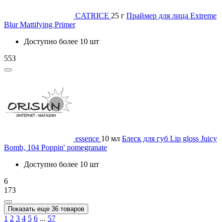
CATRICE
25 г
Праймер для лица Extreme
Blur Mattifying Primer
Доступно более 10 шт
553
essence
10 мл
Блеск для губ Lip gloss Juicy
Bomb, 104 Poppin' pomegranate
Доступно более 10 шт
6
173
Показать еще 36 товаров
1
2
3
4
5
6
...
57