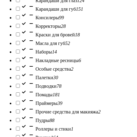
Карандаши для глаз
124
Карандаши для губ
151
Консилеры
99
Корректоры
28
Краски для бровей
18
Масла для губ
52
Наборы
14
Накладные ресницы
6
Особые средства
2
Палетки
30
Подводки
78
Помады
181
Праймеры
39
Прочие средства для макияжа
2
Пудры
88
Роллеры и стики
1