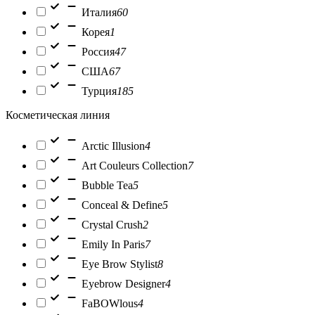
Италия
60
Корея
1
Россия
47
США
67
Турция
185
Косметическая линия
Arctic Illusion
4
Art Couleurs Collection
7
Bubble Tea
5
Conceal & Define
5
Crystal Crush
2
Emily In Paris
7
Eye Brow Stylist
8
Eyebrow Designer
4
FaBOWlous
4