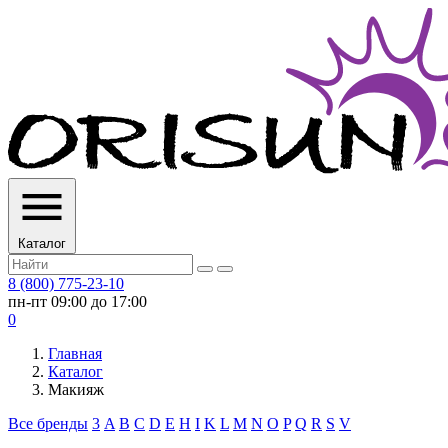
Каталог
8 (800) 775-23-10
пн-пт 09:00 до 17:00
0
Главная
Каталог
Макияж
Все бренды
3
A
B
C
D
E
H
I
K
L
M
N
O
P
Q
R
S
V