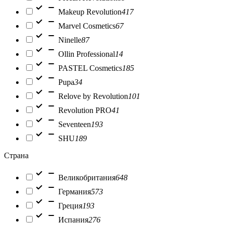
Makeup Revolution
417
Marvel Cosmetics
67
Ninelle
87
Ollin Professional
14
PASTEL Cosmetics
185
Pupa
34
Relove by Revolution
101
Revolution PRO
41
Seventeen
193
SHU
189
Страна
Великобритания
648
Германия
573
Греция
193
Испания
276