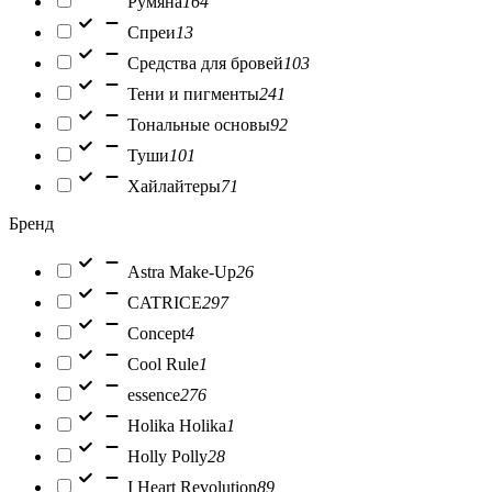
Румяна
164
Спреи
13
Средства для бровей
103
Тени и пигменты
241
Тональные основы
92
Туши
101
Хайлайтеры
71
Бренд
Astra Make-Up
26
CATRICE
297
Concept
4
Cool Rule
1
essence
276
Holika Holika
1
Holly Polly
28
I Heart Revolution
89