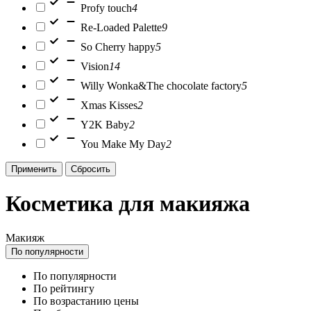
Profy touch
4
Re-Loaded Palette
9
So Cherry happy
5
Vision
14
Willy Wonka&The chocolate factory
5
Xmas Kisses
2
Y2K Baby
2
You Make My Day
2
Применить
Сбросить
Косметика для макияжа
Макияж
По популярности
По популярности
По рейтингу
По возрастанию цены