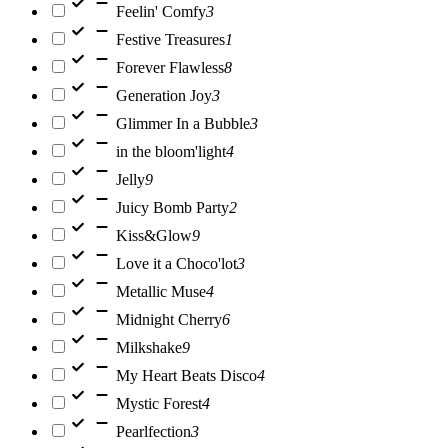
Feelin' Comfy
3
Festive Treasures
1
Forever Flawless
8
Generation Joy
3
Glimmer In a Bubble
3
in the bloom'light
4
Jelly
9
Juicy Bomb Party
2
Kiss&Glow
9
Love it a Choco'lot
3
Metallic Muse
4
Midnight Cherry
6
Milkshake
9
My Heart Beats Disco
4
Mystic Forest
4
Pearlfection
3